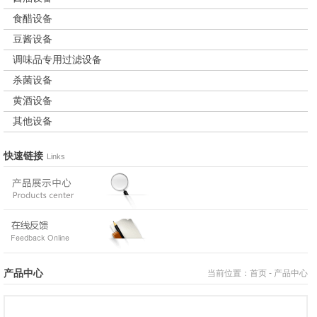
食醋设备
豆酱设备
调味品专用过滤设备
杀菌设备
黄酒设备
其他设备
快速链接
Links
产品中心
当前位置：
首页
-
产品中心