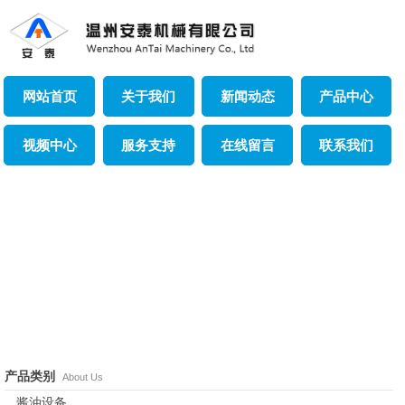
网站首页
关于我们
新闻动态
产品中心
视频中心
服务支持
在线留言
联系我们
产品类别
About Us
酱油设备